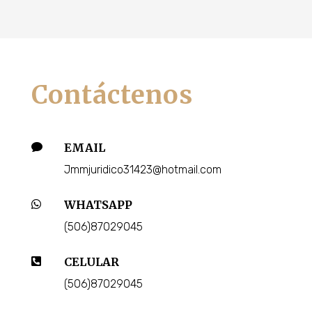
Contáctenos
EMAIL

Jmmjuridico31423@hotmail.com
WHATSAPP

(506)87029045
CELULAR

(506)87029045